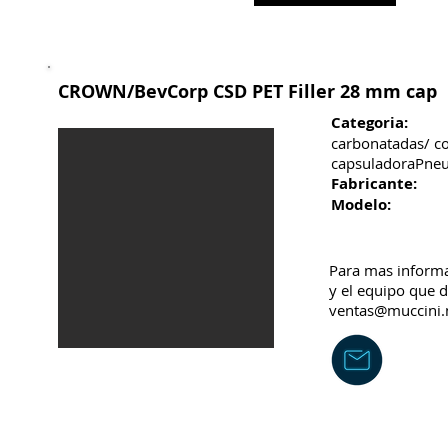
CROWN/BevCorp CSD PET Filler 28 mm cap
Categoria:
Llen
carbonatadas/ c
capsuladoraPneu
Fabricante:
Cr
Modelo:
60/1
Para mas inform
y el equipo que d
ventas@muccini.